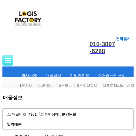
전화걸기
010-3897
-6288
회사소개
매물정보
지입가이드
직거래구인구직
1톤정보
2.5톤정보
5톤정보
8톤이상정보
탱크로리&특수차량
매물정보
매물번호 :
7901
진행상태 :
분양완료
알약배송