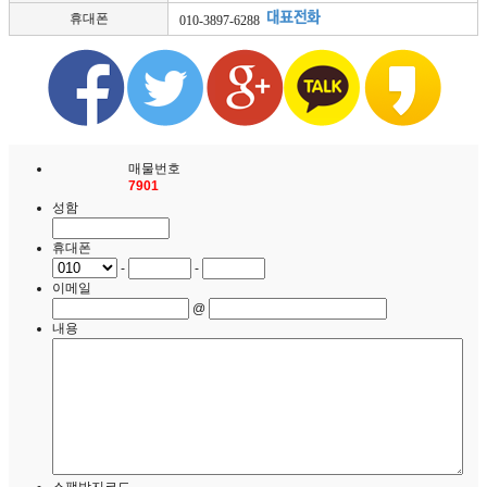
휴대폰
010-3897-6288
목록
매물번호
7901
성함
휴대폰
-
-
이메일
@
내용
스팸방지코드