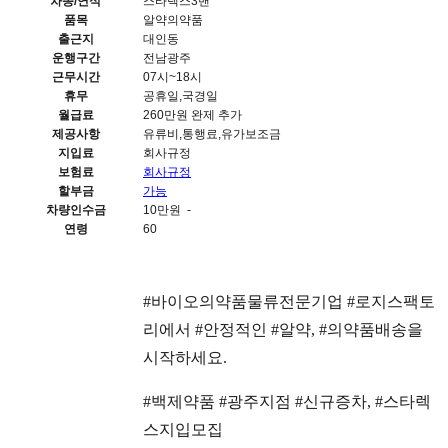
차종/연식
스타렉스3밴
품목
알약의약품
출근지
대인동
운행구간
전남광주
근무시간
07시~18시
휴무
공휴일,국경일
월급료
260만원 완제 추가
제공사항
유류비,통행료,유가보조금
지입료
회사규정
보험료
회사규정
할부금
가능
차량인수금
10만원 -
연령
60
#바이오의약품물류전문기업 #로지스팩토
리에서 #안정적인 #알약, #의약품배송을
시작하세요.
#백제약품 #광주지점 #신규증차, #스타렉
스지입모집