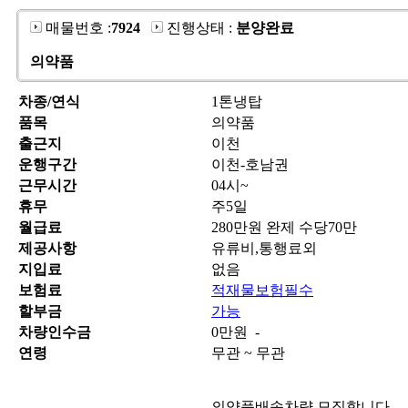
매물번호 :
7924
진행상태 :
분양완료
의약품
차종/연식
1톤냉탑
품목
의약품
출근지
이천
운행구간
이천-호남권
근무시간
04시~
휴무
주5일
월급료
280만원 완제 수당70만
제공사항
유류비,통행료외
지입료
없음
보험료
적재물보험필수
할부금
가능
차량인수금
0만원 -
연령
무관 ~ 무관
의약품배송차량 모집합니다.