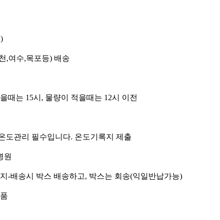
)
천,여수,목포등) 배송
많을때는 15시, 물량이 적을때는 12시 이전
 온도관리 필수입니다. 온도기록지 제출
병원
유지-배송시 박스 배송하고, 박스는 회송(익일반납가능)
약품