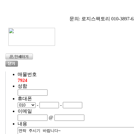
문의: 로지스팩토리 010-3897-6
매물번호
7924
성함
휴대폰
-
-
이메일
@
내용